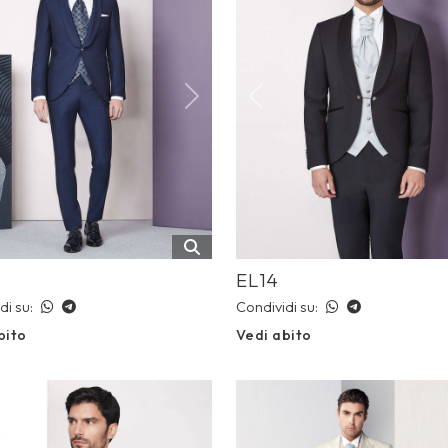
ious
Next
Previous
EL14
di su:
Condividi su:
bito
Vedi abito