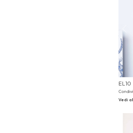
Prev
EL10
Condivi
Vedi a