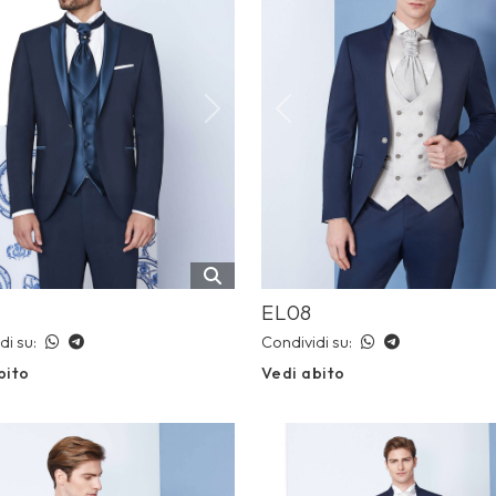
ious
Next
Previous
EL08
di su:
Condividi su:
bito
Vedi abito