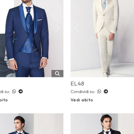
ious
Next
Previous
EL48
di su:
Condividi su:
bito
Vedi abito