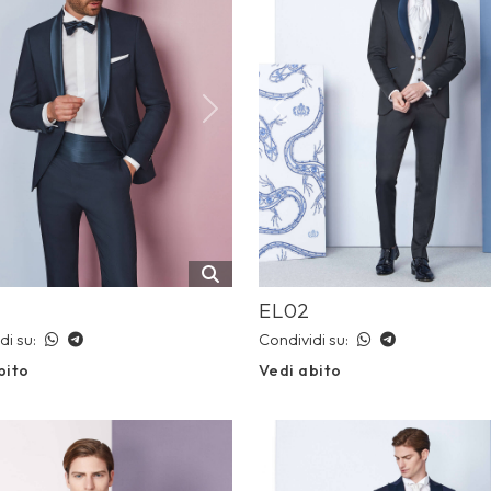
ious
Next
Previous
EL02
di su:
Condividi su:
bito
Vedi abito