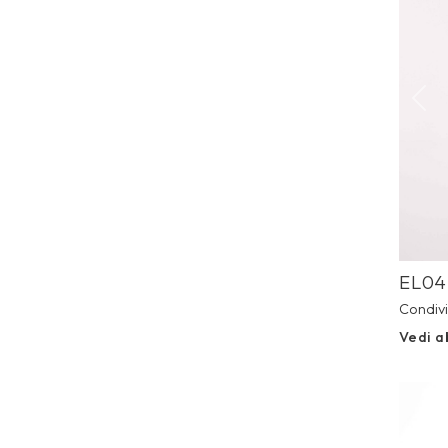
Prev
EL04
Condivi
Vedi a