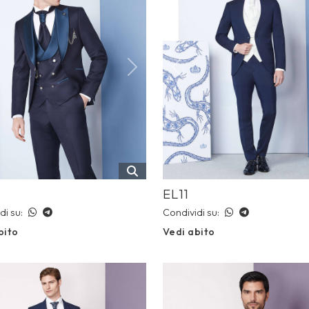
ious
Next
Previous
EL11
di su:
Condividi su:
bito
Vedi abito