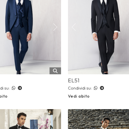
ious
Next
Previous
EL51
di su:
Condividi su:
bito
Vedi abito