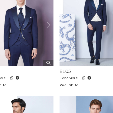
ious
Next
Previous
EL05
di su:
Condividi su:
bito
Vedi abito