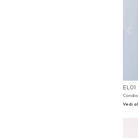
Prev
EL01
Condivi
Vedi a