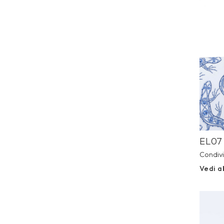
Prev
EL07
Condivi
Vedi a